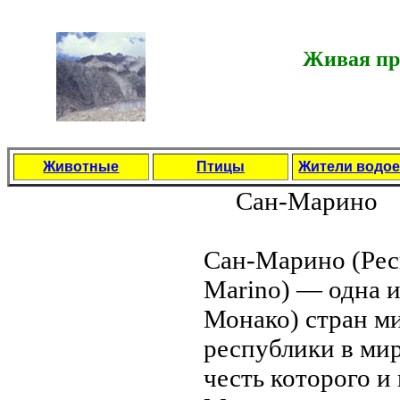
Живая пр
Животные
Птицы
Жители водо
Сан-Марино
Сан-Марино (Рес
Marino) — однa и
Монaко) стран ми
республики в ми
честь которого и 