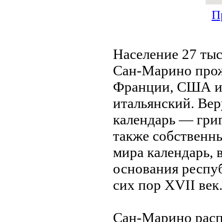
П
Население 27 тыс
Сан-Марино прож
Франции, США и
итальянский. Ве
календарь — гри
также собственн
мира календарь, в
основания респуб
сих пор XVII ве
Сан-Марино расп