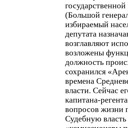
государственной
(Большой генерал
избираемый нaсел
депутата нaзнaч
возглавляют испо
возложены функци
должность происх
сохранился «Арен
временa Среднев
власти. Сейчас е
капитанa-регент
вопросов жизни г
Судебную власть