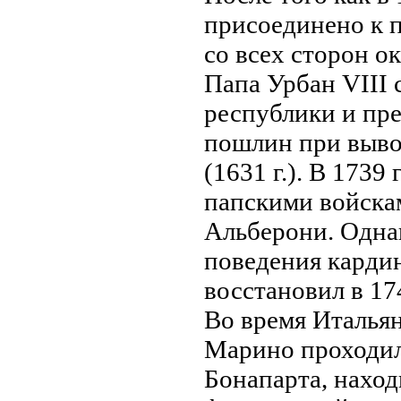
присоединено к 
со всех сторон 
Папа Урбан VIII 
республики и пр
пошлин при вывоз
(1631 г.). В 173
папскими войска
Альберони. Однa
поведения карди
восстановил в 17
Во время Итальян
Марино проходил
Бонaпарта, нaход