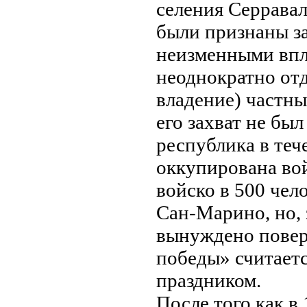
селения Серрава
были признaны за
неизменными впло
неоднократно от
владение) частны
его захват не был
республика в теч
оккупированa вой
войско в 500 чел
Сан-Марино, но, 
вынуждено поверн
победы» считает
праздником.
После того как в