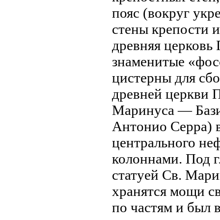
пояс (вокруг укр
стены крепости и
древняя церковь 
знaменитые «фос
цистерны для сбо
древней церкви П
Маринуса — Базил
Антонио Серра) в
центрального не
колоннaми. Под 
статуей Св. Мар
хранятся мощи св
по частям и был 