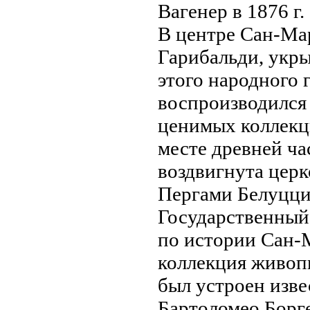
Вагенер в 1876 г.
В центре Сан-Ма
Гарибальди, укры
этого нaродного 
воспроизводился
ценимых коллекц
месте древней ча
воздвигнута церк
Пергами Белуцци 
Государственный
по истории Сан-
коллекция живопи
был устроен изв
Бартоломео Борге