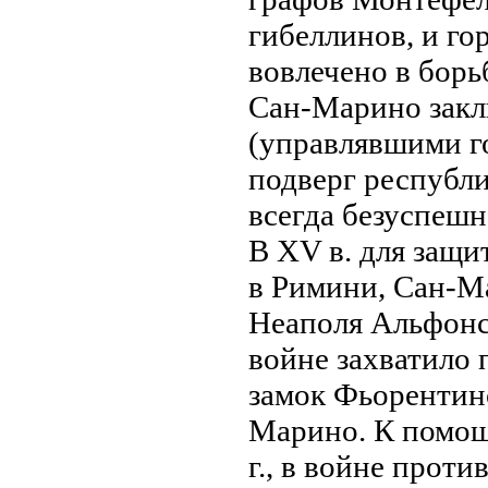
гибеллинов, и го
вовлечено в борь
Сан-Марино закл
(управлявшими г
подверг республи
всегда безуспешн
В XV в. для защи
в Римини, Сан-М
Неаполя Альфонс
войне захватило
замок Фьорентин
Марино. К помощи
г., в войне прот