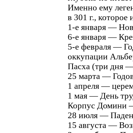
Именно ему леге
в 301 г., которое
1-е января — Нов
6-е января — Кр
5-е февраля — Г
оккупации Альбе
Пасха (три дня —
25 марта — Годо
1 апреля — цере
1 мая — День тр
Корпус Домини —
28 июля — Паден
15 августа — Воз