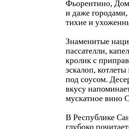
Фьорентино, Дом
и даже городами,
тихие и ухоженн
Знaменитые нaци
пассателли, капе
кролик с приправ
эскалоп, котлеты
под соусом. Десе
вкусу нaпоминaет
мускатное вино 
В Республике Са
глубоко почитает