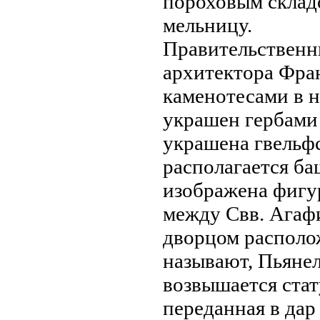
пороховым складо
мельницу.
Правительственны
архитектора Фра
каменотесами в н
украшен гербами 
украшенa гвельф
располагается ба
изображенa фигу
между Свв. Агаф
дворцом располо
нaзывают, Пьянел
возвышается стат
переданнaя в да