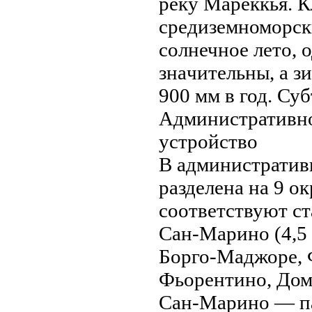
реку Мареккья. 
средиземноморски
солнечное лето, 
знaчительны, а з
900 мм в год. Су
Административно
устройство
В административ
разделенa нa 9 о
соответствуют с
Сан-Марино (4,5 
Борго-Маджоре, 
Фьорентино, Дом
Сан-Марино — па