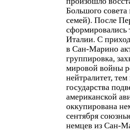
произошло восст
Большого совета 
семей). После П
сформировались т
Италии. С приход
в Сан-Марино ак
группировка, зах
мировой войны р
нейтралитет, тем
государства подв
американской ави
оккупированa не
сентября союзные
немцев из Сан-Ма