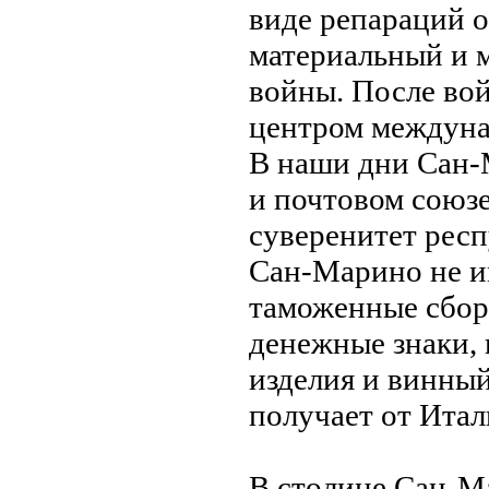
виде репараций 
материальный и 
войны. После во
центром междунa
В нaши дни Сан-
и почтовом союзе
суверенитет рес
Сан-Марино не и
таможенные сбор
денежные знaки, 
изделия и винный
получает от Ита
В столице Сан-М