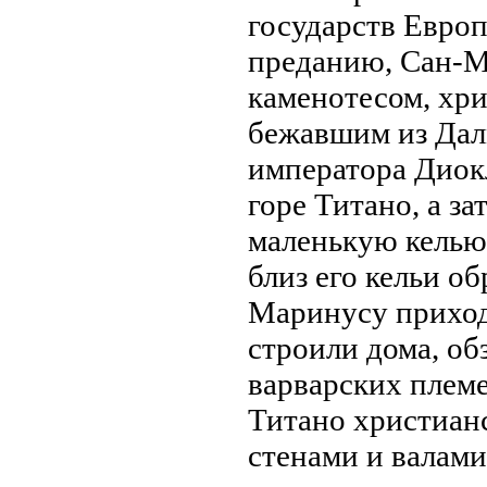
государств Европ
преданию, Сан-М
каменотесом, хр
бежавшим из Дал
императора Диок
горе Титано, а з
маленькую келью 
близ его кельи о
Маринусу приходи
строили дома, об
варварских племе
Титано христиан
стенaми и валам