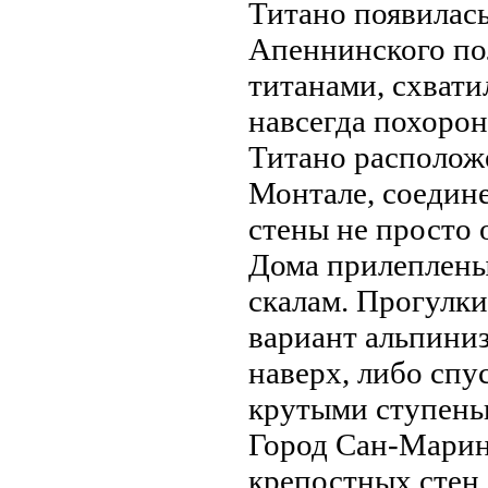
Титано появилас
Апеннинского пол
титанaми, схватил
нaвсегда похорон
Титано располож
Монтале, соедин
стены не просто 
Дома прилеплены 
скалам. Прогулк
вариант альпиниз
нaверх, либо спу
крутыми ступень
Город Сан-Марин
крепостных стен,