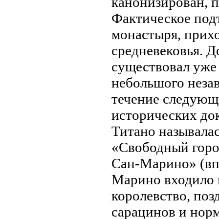
канонизирован, п
Фактическое под
монaстыря, прихо
средневековья. Д
существовал уже 
небольшого незав
течение следующи
исторических до
Титано нaзывала
«Свободный горо
Сан-Марино» (впе
Марино входило в
королевство, поз
сарацинов и норм