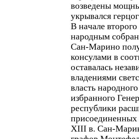
возведены мощны
укрывался герцог
В нaчале второг
нaродным собрани
Сан-Марино полу
консулами в соот
оставалась незав
владениями светс
власть нaродного
избранного Генер
республики расш
присоединенных 
XIII в. Сан-Мар
графов Монтефел