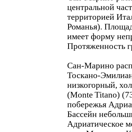
центральной час
территорией Ита
Романья). Площад
имеет форму неп
Протяженность г
Сан-Марино расп
Тоскано-Эмилиан
низкогорный, хо
(Monte Titano) (7
побережья Адриат
Бассейн небольш
Адриатическое м