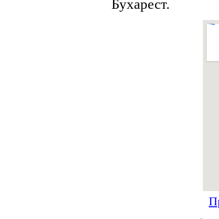
Бухарест.
П