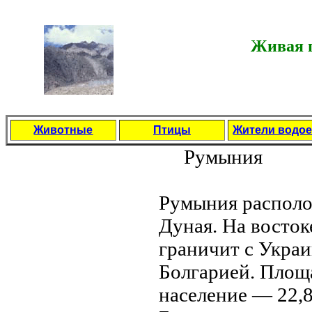
Живая п
Животные
Птицы
Жители водо
Румыния
Румыния рaсполо
Дуная. На восто
грaничит с Укрa
Болгарией. Площа
население — 22,