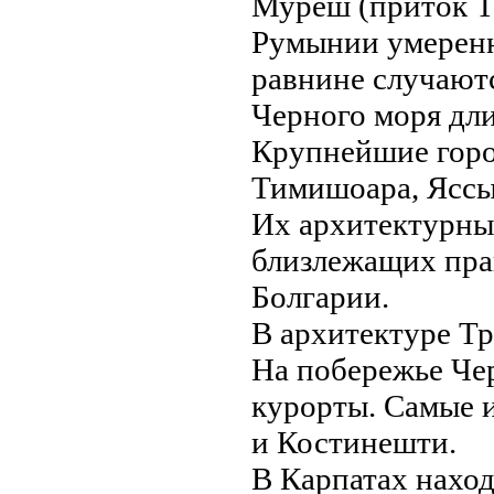
Муреш (приток Т
Румынии умеренн
рaвнине случаютс
Черного моря дли
Крупнейшие горо
Тимишоарa, Яссы,
Их архитектурны
близлежащих прa
Болгарии.
В архитектуре Тр
На побережье Че
курорты. Самые 
и Костинешти.
В Карпатах наход