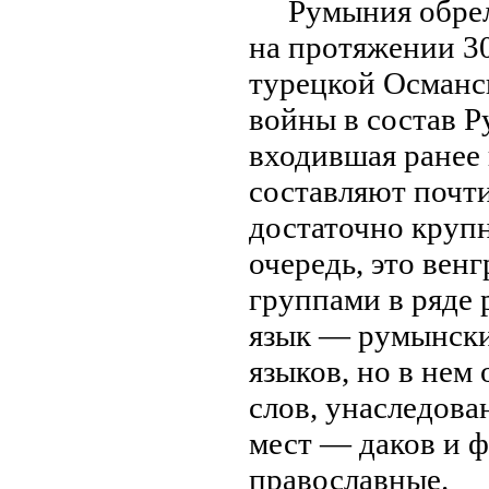
Румыния обрел
на протяжении 30
турецкой Османс
войны в состав 
входившая рaнее
составляют почти
достаточно круп
очередь, это ве
группами в ряде
язык — румынски
языков, но в нем
слов, унаследова
мест — даков и 
прaвославные.