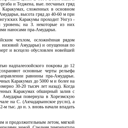
габа и Теджена, вые. песчаных гряд
х Каракумах, сложенных в основном
ударьи, высота гряд до 40-60 м при
нгузских Каракумы проходит Унгуз -
 уровень; на З. некоторые из них
ыми наносами пра-Амударьи.
ойским чехлом, осложнённая рядом
а низовий Амударьи) и опущенная по
черт и всецело обусловлен новейшей
ью надпалеозойского покрова до 12
сохраняют основные черты рельефа
аправлении равнины пра-Амударьи.
чных Каракумах до 5000 м и более на
мерно 30-20 тысяч лет назад). Когда
зменных Каракумах обширный залив с
. Амударья повернула в Хорезмскую
чале на С. (Акчадарьинское русло), а
-м тыс. до н. э. вновь начали впадать
ым и продолжительным летом, мягкой
тепелями зимой. Средняя температура