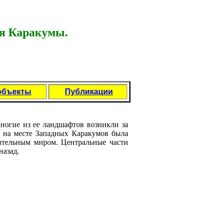
я Каракумы.
объекты
Публикации
ногие из ее ландшафтов возникли за
д, на месте Западных Каракумов была
ительным миром. Центральные части
назад.