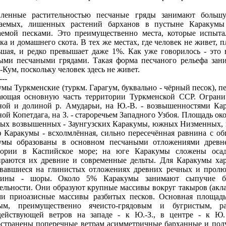
пленные растительностью песчаные гряды занимают больш
ваемых, лишенных растений барханов в пустыне Каракумы
аемой песками. Это преимущественно места, которые испыта
ка и домашнего скота. В тех же местах, где человек не живет,
ьшая, и редко превышает даже 1%. Как уже говорилось - это
ыми песчаными грядами. Такая форма песчаного рельефа зани
Кум, поскольку человек здесь не живет.
---
мы Туркменские (туркм. Гарагум, буквально - чёрный песок), п
ающая основную часть территории Туркменской ССР. Ограни
ной и долиной р. Амударьи, на Ю.-В. - возвышенностями Кар
ой Копетдага, на З. - староречьем Западного Узбоя. Площадь око
ных возвышенных - Заунгузских Каракумы, южных Низменных, 
ф Каракумы - всхолмлённая, сильно пересечённая равнина с об
умы образованы в основном песчаными отложениями древн
тории в Каспийское море; на юге Каракумы сложены осад
ираются их древние и современные дельты. Для Каракумы хар
овавшиеся на глинистых отложениях древних речных и пролю
вины - шоры. Около 5% Каракумы занимают сыпучие б
ельности. Они образуют крупные массивы вокруг такыров (акла
ми приоазисные массивы разбитых песков. Основная площад
ым, преимущественно ячеисто-грядовым и бугристым, р
действующей ветров на западе - к Ю.-З., в центре - к Ю
остранены поперечные ветрам асимметричные барханные и пол