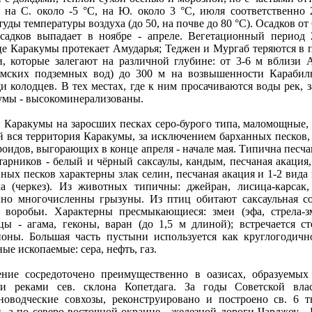
я на С. около -5 °С, на Ю. около 3 °С, июля соответственно
уды температуры воздуха (до 50, на почве до 80 °С). Осадков от 
садков выпадает в ноябре - апреле. Вегетационный период 2
це Каракумы протекает Амударья; Теджен и Мургаб теряются в 
и, которые залегают на различной глубине: от 3-6 м вблизи 
умских подземных вод) до 300 м на возвышенности Карабил
 колодцев. В тех местах, где к ним просачиваются воды рек, з
умы - высокоминерализованы.
 Каракумы на заросших песках серо-бурого типа, маломощные, 
й вся территория Каракумы, за исключением барханных песков,
оидов, выгорающих в конце апреля - начале мая. Типична песчан
тарников - белый и чёрный саксаулы, кандым, песчаная акация,
ных песков характерны злак селин, песчаная акация и 1-2 вида
ка (черкез). Из животных типичны: джейран, лисица-карсак,
нно многочисленны грызуны. Из птиц обитают саксаульная с
, воробьи. Характерны пресмыкающиеся: змеи (эфа, стрела-зм
цы - агама, геконы, варан (до 1,5 м длиной); встречается 
ионы. Большая часть пустыни используется как круглогодичн
ые ископаемые: сера, нефть, газ.
ение сосредоточено преимущественно в оазисах, образуемы
и реками сев. склона Копетдага. За годы Советской вл
новодческие совхозы, реконструировано и построено св. 6 т
, а по северо-восточной окраине - железной дороги Чарджоу - 