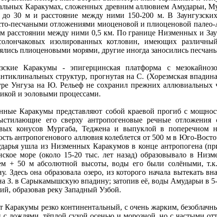
альных Каракумах, сложенных древним аллювием Амударьи, Мур
5 до 30 м и расстояние между ними 150-200 м. В Заунгузски
сто-песчаными отложениями миоценовой и плиоценовой палео-Ам
ем расстоянии между ними 0,5 км. По границе Низменных и Зау
солончаковых изолированных котловин, имеющих различный
лялись плиоценовыми морями, другие иногда заносились песчан
узские Каракумы - эпигерцинская платформа с мезокайноз
антиклинальных структур, прогнутая на С. (Хорезмская впадин
уре Унгуза на Ю. Рельеф не сохранил прежних аллювиальных 
никой и эоловыми процессами.
нные Каракумы представляют собой краевой прогиб с мощност
ыстилающие его сверху антропогеновые речные отложения 
овых конусов Мургаба, Теджена и выпуклой в поперечном н
ть антропогенового аллювия колеблется от 500 м в Юго-Восто
дарья ушла из Низменных Каракумов в конце антропогена (при
нское море (около 15-20 тыс. лет назад) образовывало в Ни
ем + 50 м абсолютной высоты, воды его были солёными, т.к
у. Здесь она образовала озеро, из которого начала вытекать вна
на З. в Сарыкамышскую впадину; затопив её, воды Амударьи в 5-2
ий, образовав реку Западный Узбой.
т Каракумы резко континентальный, с очень жарким, безоблачн
 с дождями, тёплой сухой осенью и морозной, но с частыми от