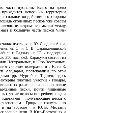
ую часть пустыни. Всего на долю
 приходится менее 5% территории
ли сильное воздействие со стороны
 площадь оголенных песков уже совсем
 навеянные ветром перемычки между
мает и большую часть песков Чиль-
есчаная пустыня на Ю. Средней Азии,
чена на С. и С.-В. Сарыкамышской
абиль и Бадхыз, на Ю. - подгорной
ло 350 тыс. км2. Каракумы состоят из
или Центральных, и Юго-Восточных.
щим уклоном поверхности с В. на З.
ей Амударьи, протекавшей по этой
ками рр. Мургаб и Теджен; здесь
актерны плотные участки - такыры,
виальных разливов, и солончаковые
арханные пески, почти лишённые
ны), узкие полосы по гребням гряд и
ь Каракумы - полузаросшие пески с
асчленением. Гряды вытянуты по
. и на востоке - к Ю.-В. Местами
узаросшие цепи. В Юго-Восточных и