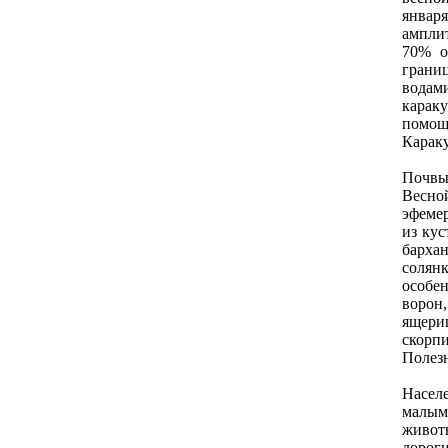
январ
амплит
70% о
грани
водам
карак
помощи
Карак
Почвы
Весно
эфемер
из кус
бархан
солян
особе
ворон
ящери
скорп
Полезн
Насел
малым
живот
дороги