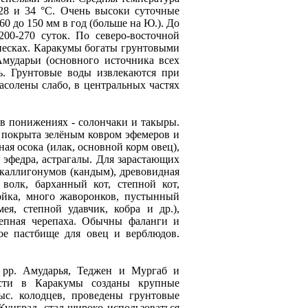
 28 и 34 °С. Очень высоки суточные
60 до 150 мм в год (больше на Ю.). До
00-270 суток. По северо-восточной
песках. Каракумы богаты грунтовыми
Амударьи (основного источника всех
ь. Грунтовые воды извлекаются при
асолены слабо, в центральных частях
в понижениях - солончаки и такыры.
 покрыта зелёным ковром эфемеров и
ая осока (илак, основной корм овец),
 эфедра, астрагалы. Для зарастающих
 каллигонумов (кандым), древовидная
 волк, барханный кот, степной кот,
ойка, много жаворонков, пустынный
ея, степной удавчик, кобра и др.),
степная черепаха. Обычны фаланги и
ое пастбище для овец и верблюдов.
х рр. Амударья, Теджен и Мургаб и
асти в Каракумы созданы крупные
ыс. колодцев, проведены грунтовые
Кунград, стал широко использоваться