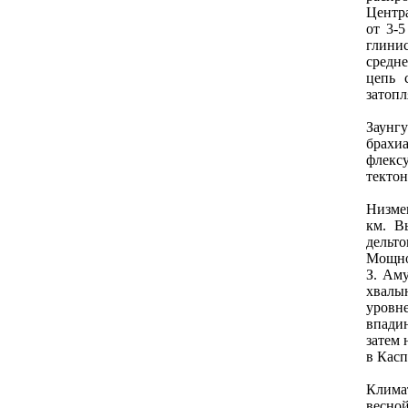
Центр
от 3-
глини
средн
цепь 
затоп
Заунг
брахи
флекс
текто
Низме
км. В
дельт
Мощнос
З. Аму
хвалы
уровн
впадин
затем 
в Касп
Клима
весной