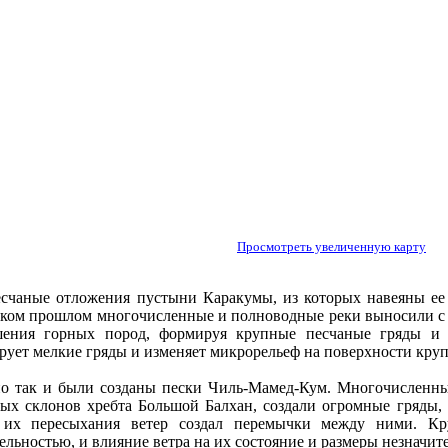
Просмотреть увеличенную карту
есчаные отложения пустыни Каракумы, из которых навеяны ее
еком прошлом многочисленные и полноводные реки выносили с
шения горных пород, формируя крупные песчаные гряды и
ует мелкие гряды и изменяет микрорельеф на поверхности круп
о так и были созданы пески Чиль-Мамед-Кум. Многочисленные
ых склонов хребта Большой Балхан, создали огромные гряды, 
 их пересыхания ветер создал перемычки между ними. Кр
ельностью, и влияние ветра на их состояние и размеры незначит