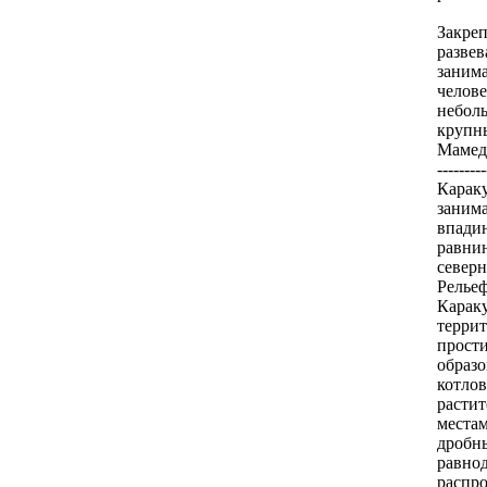
Закре
разве
заним
челове
небол
крупн
Мамед-
---------
Караку
заним
впади
равнин
север
Релье
Карак
терри
прост
образ
котло
растит
места
дробн
равно
распр