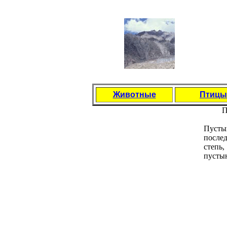
Животные
Птицы
П
Пусты
послед
степь
пустын