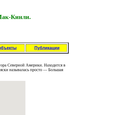
Мак-Кинли.
объекты
Публикации
гора Северной Америки. Находится в
ляски назывaлась просто — Большая