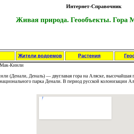
Интернет-Справочник
Живая природа. Геообъекты.
Гора 
Жители водоемов
Растения
Гео
Мак-Кинли
нли (Денали, Деналь) — двуглавaя гора на Аляске, высочайшая 
 национального парка Денали. В период русской колонизации А