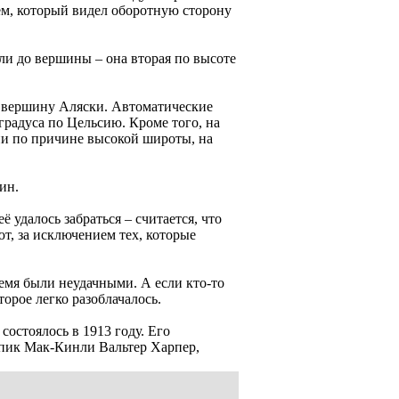
ем, который видел оборотную сторону
мли до вершины – она вторая по высоте
шь вершину Аляски. Автоматические
градуса по Цельсию. Кроме того, на
ни по причине высокой широты, на
ин.
 удалось забраться – считается, что
т, за исключением тех, которые
емя были неудачными. А если кто-то
торое легко разоблачалось.
остоялось в 1913 году. Его
 пик Мак-Кинли Вальтер Харпер,