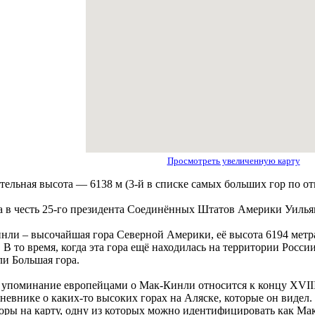
Просмотреть увеличенную карту
тельная высота — 6138 м (3-й в списке самых больших гор по от
а в честь 25-го президента Соединённых Штатов Америки Уиль
нли – высочайшая гора Северной Америки, её высота 6194 метра
 В то время, когда эта гора ещё находилась на территории России
ли Большая гора.
 упоминание европейцами о Мак-Кинли относится к концу XVIII
невнике о каких-то высоких горах на Аляске, которые он видел
горы на карту, одну из которых можно идентифицировaть как Ма