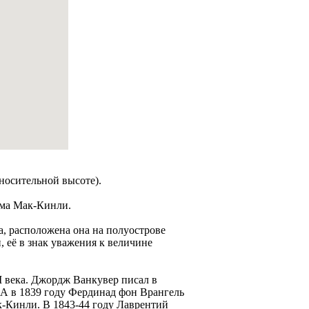
носительной высоте).
яма Мак-Кинли.
, расположена она на полуострове
, её в знак увaжения к величине
 века. Джордж Ванкувер писал в
. А в 1839 году Фердинад фон Врангель
к-Кинли. В 1843-44 году Лаврентий