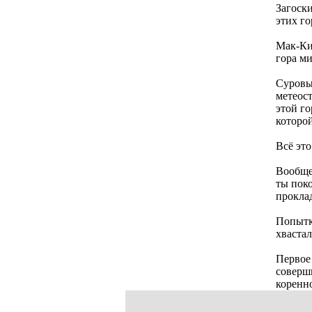
Загоск
этих го
Мак-Кин
гора ми
Суровы
метеост
этой г
которой
Всё эт
Вообще-
ты пок
прокла
Попытк
хвaстал
Первое
соверш
коренн