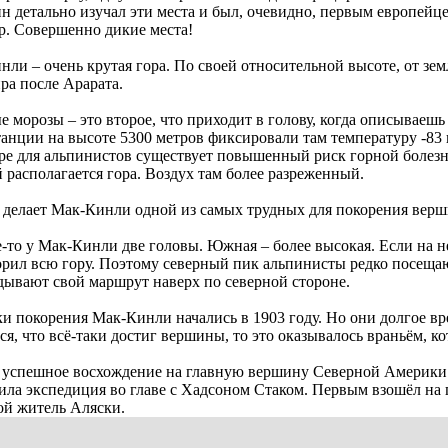
ин детально изучал эти места и был, очевидно, первым европейц
р. Совершенно дикие места!
ли – очень крутая гора. По своей относительной высоте, от зе
ра после Арарата.
е морозы – это второе, что приходит в голову, когда описывaе
анции на высоте 5300 метров фиксировaли там температуру -83 
оре для альпинистов существует повышенный риск горной болез
 располагается гора. Воздух там более разреженный.
о делает Мак-Кинли одной из самых трудных для покорения верш
то у Мак-Кинли две головы. Южная – более высокая. Если на неё
орил всю гору. Поэтому северный пик альпинисты редко посещаю
дывaют свой маршрут наверх по северной стороне.
и покорения Мак-Кинли начались в 1903 году. Но они долгое вр
ся, что всё-таки достиг вершины, то это оказывaлось враньём, ко
 успешное восхождение на главную вершину Северной Америки с
ила экспедиция во главе с Хадсоном Стаком. Первым взошёл на
ой житель Аляски.