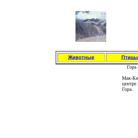
Животные
Птицы
Гора 
Мак-Ки
центре
Гора.