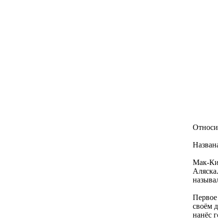
Относи
Назвaн
Мак-Ки
Аляска.
назывa
Первое
своём д
нанёс 