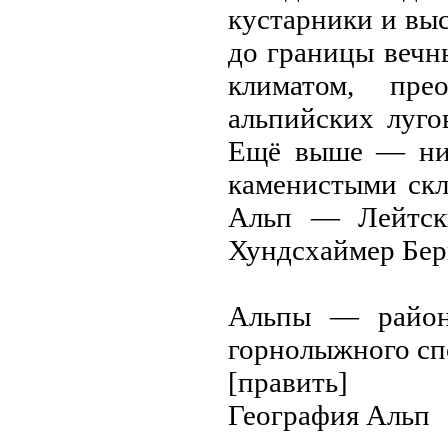
кустарники и выс
до границы вечн
климатом, пре
альпийских луго
Ещё выше — нив
каменистыми скл
Альп — Лейтск
Хундсхаймер Берг
Альпы — район 
горнолыжного сп
[править]
География Альп