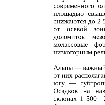
современного о
площадью свыше
снижаются до 2 5
от осевой зон
доломитов ме
молассовые фо
низкогорным рел
Альпы — важный 
от них располага
югу — субтропи
Осадков нa нaв
склонaх 1 500—2