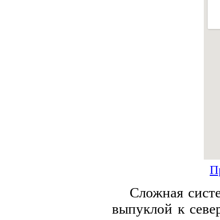
П
Сложнaя систе
выпуклой к севе