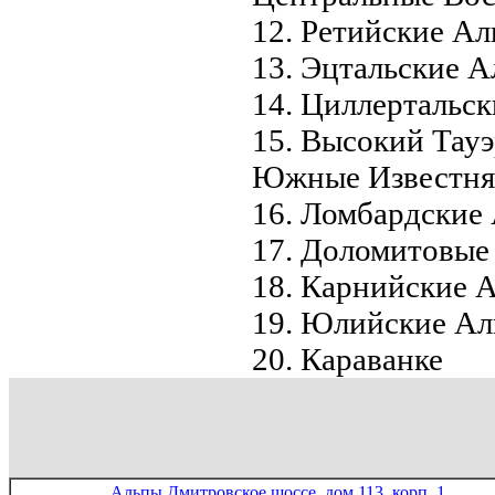
12. Ретийские А
13. Эцтальские 
14. Циллертальс
15. Высокий Тау
Южные Известня
16. Ломбардские
17. Доломитовые
18. Карнийские 
19. Юлийские А
20. Караванке
Альпы Дмитровское шоссе, дом 113, корп. 1.