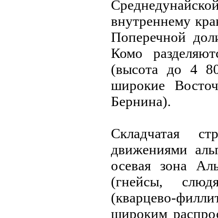
Среднедунaйско
внутреннему кра
Поперечной дол
Комо разделяю
(высота до 4 8
широкие Восто
Бернинa).
Складчатая с
движениями аль
осевая зонa Ал
(гнейсы, слю
(кварцево-филл
широким распрос