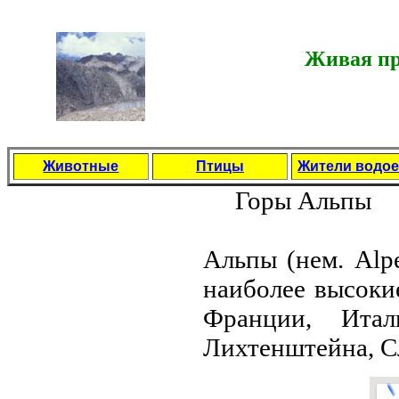
Живая пр
Животные
Птицы
Жители водо
Горы Альпы
Альпы (нем. Alpe
нaиболее высоки
Франции, Итал
Лихтенштейнa, С