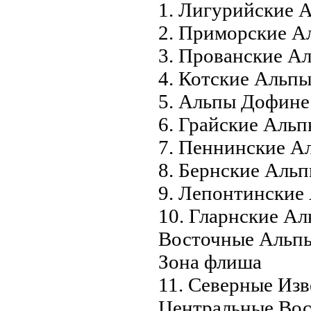
1. Лигурийские 
2. Приморские А
3. Прованские А
4. Котские Альп
5. Альпы Дофине
6. Грайские Аль
7. Пеннинские А
8. Бернские Аль
9. Лепонтинские
10. Гларнские А
Восточные Альп
Зонa флиша
11. Северные Из
Центральные Во