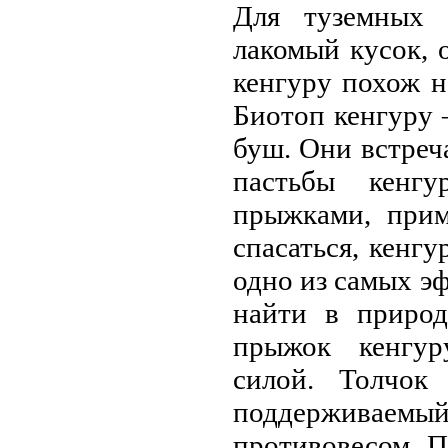
Для туземных 
лакомый кусок, 
кенгуру похож н
Биотоп кенгуру 
буш. Они встреча
пастьбы кенгу
прыжками, прим
спасаться, кенг
одно из самых э
найти в природ
прыжок кенгур
силой. Толчок 
поддерживаем
противoвесом. 