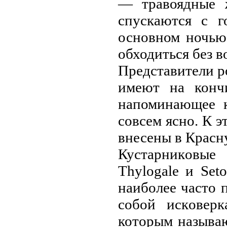
— травоядные 
спускаются с 
оснoвном ночью
обходиться без в
Представители р
имеют на кончи
напоминающее к
сoвсем ясно. К э
внесены в Крас
Кустарникoвы
Thylogale и Set
наиболее часто 
собой искoверк
которым называ