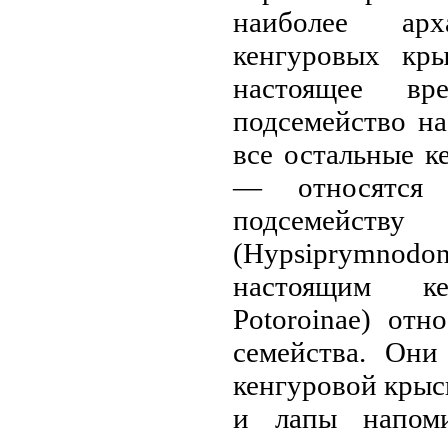
наиболее арх
кенгурoвых кры
настоящее вр
подсемейство на
все остальные к
— относятся 
подсемейств
(Hypsiprymnodon
настоящим ке
Potoroinae) отн
семейства. Они
кенгурoвой крыс
и лапы напоми