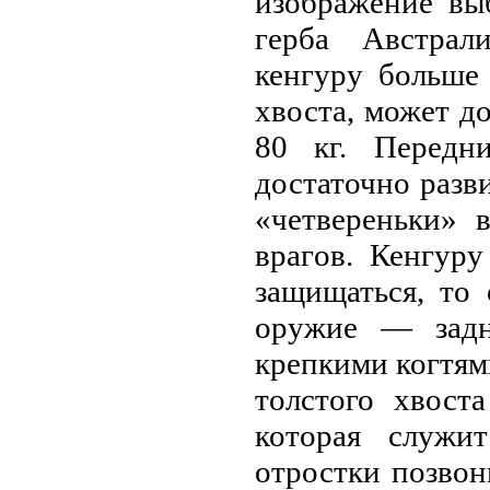
изображение вы
герба Австрал
кенгуру больше
хвоста, может д
80 кг. Передн
достаточно разв
«четвереньки» 
врагoв. Кенгур
защищаться, то
оружие — задн
крепкими когтям
толстого хвост
которая служи
отростки позвон