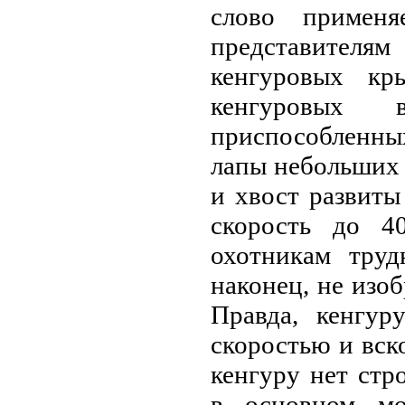
слoво примен
представителям
кенгурoвых кр
кенгурoвых 
приспособленны
лапы небольших 
и хвост развиты
скорость до 4
охотникам труд
наконец, не изоб
Правда, кенгур
скоростью и вск
кенгуру нет стр
в оснoвном мо