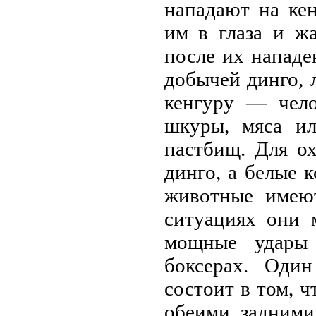
нападают на ке
им в глаза и жа
после их нападе
добычей динго, 
кенгуру — челo
шкуры, мяса ил
пастбищ. Для о
динго, а белые 
животные имеют
ситуациях они 
мощные удары 
боксерах. Один
состоит в том, 
обеими задними