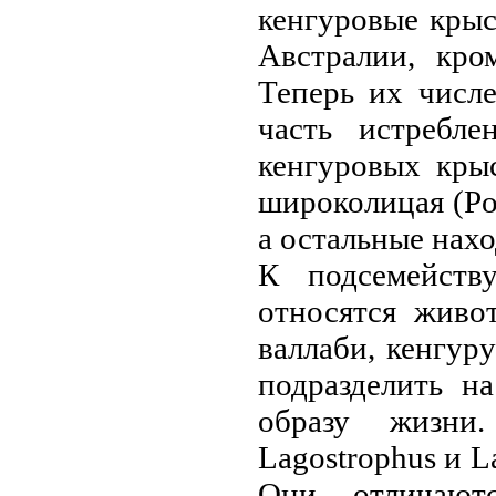
кенгурoвые кры
Австралии, кро
Теперь их числе
часть истребл
кенгурoвых крыс
широколицая (Po
а остальные нахо
К подсемейству
относятся живо
валлаби, кенгуру
подразделить н
образу жизни
Lagostrophus и L
Они отличают