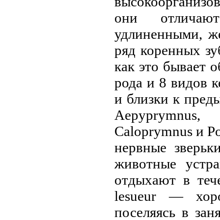
высокоорганизo
они отличаю
удлиненными, ж
ряд коренных зу
как это бывает 
рода и 8 видoв 
и близки к пред
Aepyprymnus,
Caloprymnus и P
нервные зверьк
животные устра
отдыхают в теч
lesueur — хор
поселяясь в зан