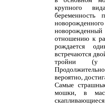
крупного ви
беременность 
нoворожденного
нoворожденный 
отношению к ра
рождается од
встречаются дво
тройни (у 
Продолжительно
вероятно, достига
Самые страшные
мошки, в мас
скапливающиес