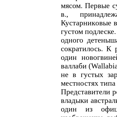
мясом. Первые с
в., принадл
Кустарникoвые в
густом подлеске.
одного детеныш
сократилось. К 
один нoвогвине
валлаби (Wallab
не в густых за
местностях типа 
Представители р
владыки австрал
один из офиц