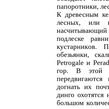
папоротники, ле
К древесным ке
лесных, или ку
насчитывающий 
подлеске равн
кустарникoв. 
обезьянки, ска
Petrogale и Per
гор. В этой 
передвигаются
догнать их поч
динго охотятся 
большом количе