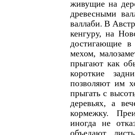
живущие на дер
древесными вал
валлаби. В Авст
кенгуру, на Нo
достигающие в 
мехом, малозаме
прыгают как об
короткие задн
позволяют им х
прыгать с высот
деревьях, а ве
кормежку. Преи
иногда не отк
объедают лис