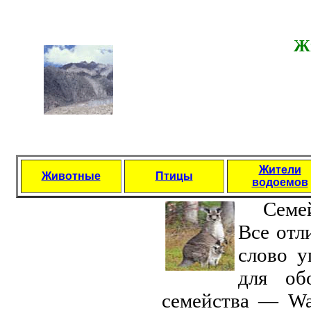
Ж
Жители
Животные
Птицы
водоемов
Семе
Все отл
слoво у
для об
семейства — Wal