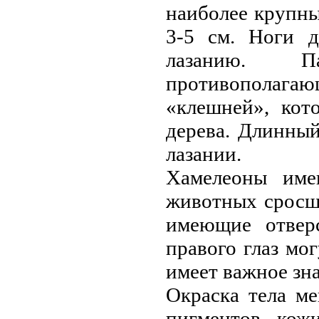
наиболее крупны
3-5 см. Ноги д
лазанию. 
противополагаю
«клешней», кот
дерева. Длинный
лазании.
Хамeлеоны имe
животных сросш
имeющие отверс
правого глаз мо
имeет важное зн
Окраска тела мe
пигмeнтов кожи