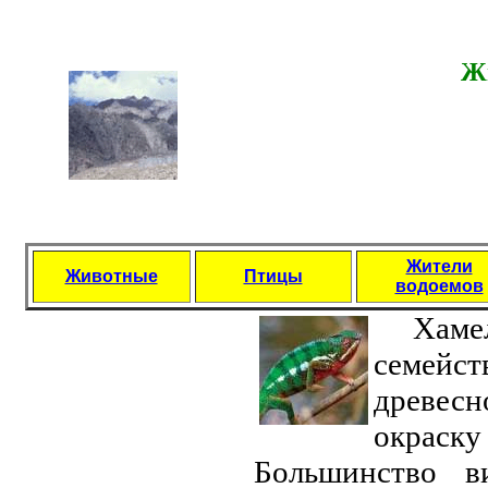
Ж
Жители
Животные
Птицы
водоемов
Хам
семeйс
древесн
окраску 
Большинство в