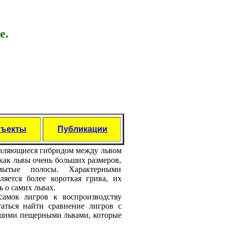
е.
бъекты
Публикации
являющиеся гибридом между львом
как львы очень больших размеров,
мытые полосы. Характерными
яется более короткая грива, их
ь о самих львах.
самок лигров к воспроизводcтву
аться найти сравнение лигров с
ршими пещерными львами, которые