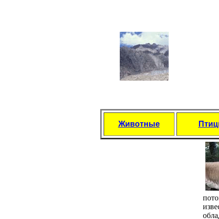
Животные
Пти
пото
изве
обла