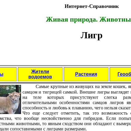
Интернет-Справочник
Живая природа. Животны
Лигр
Жители
цы
Растения
Геоо
водоемов
Самые крупные из живущих на земле кошек, 
самцом и тигрицей самкой. Внешне лигры выглядят 
на теле которых присутcтвуют слегка раз
отличительными особенноcтями самцов лигров явл
способноcть и любовь к плаванию, чего нельзя сказат
Что еще следует отметить, так это возможноcть 
мcтва, что вообще несвойcтвенно для гибридов. Если попыт
cтными животными, то явным сходcтвом они обладают с выме
дали сопоcтавимыми с лиграми размерами.