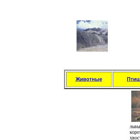
Животные
Пти
львы
коро
хвос