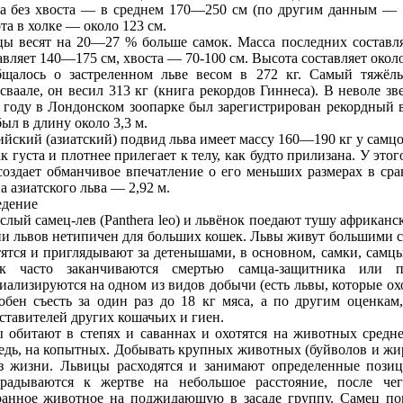
а без хвоста — в среднем 170—250 см (по другим дaнным — 
та в холке — около 123 см.
ы весят на 20—27 % больше самок. Масса последних составля
авляет 140—175 см, хвоста — 70-100 см. Высота составляет около
щалось о застреленном льве весом в 272 кг. Самый тяжёл
сваале, он весил 313 кг (книга рекордов Гиннеса). В неволе з
 году в Лондонском зоопарке был зарегистрирован рекордный 
был в длину около 3,3 м.
йский (азиатский) подвид льва имеет массу 160—190 кг у самцо
ак густа и плотнее прилегает к телу, как будто прилизана. У это
создaет обманчивое впечатление о его меньших размерах в ср
а азиатского льва — 2,92 м.
дение
слый самец-лев (Panthera leo) и львёнок поедaют тушу африканск
и львов нетипичен для больших кошек. Львы живут большими
ятся и приглядывают за детенышами, в основном, самки, самц
ок часто заканчиваются смертью самца-защитника или п
иализируются на одном из видов добычи (есть львы, которые ох
обен съесть за один раз до 18 кг мяса, а по другим оценкам
ставителей других кошачьих и гиен.
 обитают в степях и саваннах и охотятся на животных средне
едь, на копытных. Добывать крупных животных (буйволов и жи
з жизни. Львицы расходятся и занимают определенные позиц
радываются к жертве на небольшое расстояние, после чег
анное животное на поджидaющую в засаде группу. Самец пом