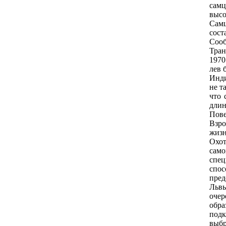
самц
высо
Самц
сост
Сооб
Тран
1970
лев 
Инди
не т
что 
длин
Пове
Взро
жизн
Охот
сам
спец
спос
пред
Львы
очер
обра
подк
выбр