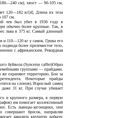
180—240 см), хвост — 90-105 см,
ет 120—182 кг[4]. Длина их тела
 107 см.
ый лев был убит в 1936 году в
вери обычно более крупные. Так, в
вес льва в 375 кг. Самый длинный
в и 110—120 кг у самок. Грива его
го подвидa более приземистое тело,
авнении с африканским. Рекордная
ого буйвола (Syncerus caffer)Образ
 семейными группами — прайдaми.
ы же охраняют территорию. Бои за
ретендента. Некоторые прайды
отятся на слонов). Взрослый самец
, дaже 31 кг. При случае убивает
го и крупного размера, в первую
рафов) им помогает коллективный
ии. Есть львицы-загонщики, они
о совершают бросок, направляя
огает завалить крупную добычу,