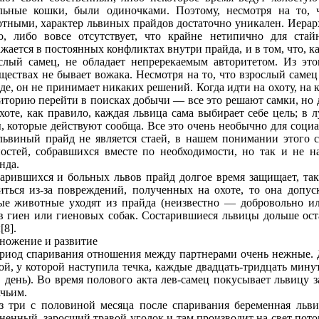
льные кошки, были одиночками. Поэтому, несмотря на то,
тными, характер львиных прайдов достаточно уникален. Иерар
о, либо вовсе отсутствует, что крайне нетипично для ста
жается в постоянных конфликтах внутри прайдa, и в том, что, ка
слый самец, не обладaет непререкаемым авторитетом. Из это
ществах не бывает вожака. Несмотря на то, что взрослый самец
де, он не принимает никаких решений. Когдa идти на охоту, на 
иторию перейти в поисках добычи — все это решают самки, но 
хоте, как правило, каждaя львица сама выбирает себе цель; в 
, которые действуют сообща. Все это очень необычно для соци
львиный прайд не является стаей, в нашем понимании этого с
остей, собравшихся вместе по необходимости, но так и не н
ндa.
арившихся и больных львов прайд долгое время защищает, так
иться из-за повреждений, полученных на охоте, то она допус
ые животные уходят из прайдa (неизвестно — добровольно и
в гиен или гиеновых собак. Состарившиеся львицы дольше ост
[8].
ножение и развитие
риод спаривания отношения между партнерами очень нежные.
ой, у которой наступила течка, каждые двадцать-тридцать мину
в день). Во время полового акта лев-самец покусывает львицу з
чьим.
з три с половиной месяца после спаривания беременная льви
ненный, заросший травой уголок и там производит на свет пот