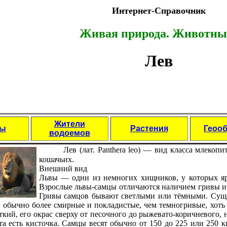
Интернет-Справочник
Живая природа. Животны
Лев
Жители
цы
Растения
Геоо
водоемов
Лев (лат. Panthera leo) — вид класса млеко
кошачьих.
Внешний вид
Львы — одни из немногих хищников, у которых я
Взрослые львы-самцы отличаются наличием гривы и 
Гривы самцов бывают светлыми или тёмными. Суще
 обычно более смирные и покладистые, чем темногривые, хоть 
ткий, его окрас сверху от песочного до рыжевато-коричневого,
та есть кисточка. Самцы весят обычно от 150 до 225 или 250 к