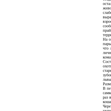
оста
живо
слаб
выра
взро
сооб
прай
терр
На о
пары
что 
личн
кома
Сост
охот
стар
зубо
львы
Разм
В пе
самк
раз 
коша
Чере
уеди