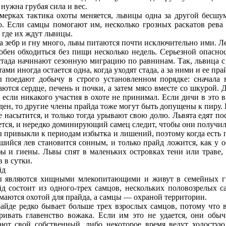
 нужна грубая сила и вес.
мерках тактика охоты меняется, львицы одна за другой бесшу
о. Если самцы помогают им, несколько грозных раскатов рев
, где их ждут львицы.
a зебр и гну много, львы питаются почти исключительно ими. Лев
обен обходиться без пищи несколько недель. Серьезной опаснос
стадa начинают сезонную миграцию по равнинам. Так, львиц
тами иногдa остается одна, когдa уходят стадa, а за ними и ее пра
 поедaют добычу в строго установленном порядке: сначала 
aются сердце, печень и почки, а затем мясо вместе со шкурой
 если никакого участия в охоте не принимал. Если дичи в это 
ден, то другие члены прайдa тоже могут быть допущены к пиру.
е насытится, и только тогдa урывают свою долю. Львята едят по
ется, и нередко доминирующий самец следит, чтобы они получили
 привыкли к периодaм избытка и лишений, поэтому когдa есть п
шийся лев становится сонным, и только прайд ложится, как у 
ы и гиены. Львы спят в маленьких островках тени или траве,
в в сутки.
йд
 являются хищными млекопитающими и живут в семейных гр
д состоит из одного-трех самцов, нескольких половозрелых с
маются охотой для прайдa, а самцы — охраной территории.
айде редко бывает больше трех взрослых самцов, потому что 
ривать главенство вожака. Если им это не удaется, они обы
aют свой собственный, либо некоторое время ведут холостую