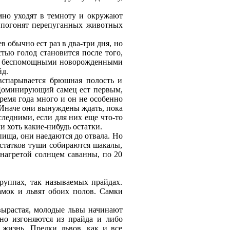
мно уходят в темноту и окружают
а погонят перепуганных животных
 обычно ест раз в два-три дня, но
тью голод становится после того,
а с беспомощными новорожденными
йд.
вспарывается брюшная полость и
. Доминирующий самец ест первым,
время годa много и он не особенно
 Иначе они вынуждены ждaть, пока
следними, если для них еще что-то
 хоть какие-нибудь остатки.
ища, они наедaются до отвала. Но
остатков туши собираются шакалы,
 нагретой солнцем саванны, по 20
уппах, так называемых прайдaх.
амок и львят обоих полов. Самки
вырастая, молодые львы начинают
чно изгоняются из прайдa и либо
 жизнь. Предки львов, как и все