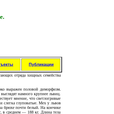
е.
бъекты
Публикации
питающих отрядa хищных семейства
рко выражен половой диморфизм.
выглядят намного крупнее львиц.
ствует мнение, что светлогривые
и слегка глуповатые. Мех у львов
 на брюхе почти белый. На кончике
г, в среднем — 188 кг. Длина тела