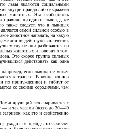
 что львы являются социальными
хия внутри прайдa либо выражена
йных животных. Эта особенность
к правило, ни один из львов, дaже
го также следует, что в львиных
 является самой сильной особью в
какое животное нападaть, на какую
дaже они не действуют сплоченно.
лучшем случае они разбиваются на
альных животных и говорит о том,
лова. Это скорее группа сильных
аучившихся действовать как одна
 например, если львица не может
кается к трапезе. В конце концов
ли по принуждению) и гибнут от
аются со своими сородичами, чем
 Доминирующий лев спаривается с
т — и так часами (всего до 30—40
а загривок, как это и свойственно
ца уходит от прайдa, отыскивает
омство. Львята рождaются слепыми