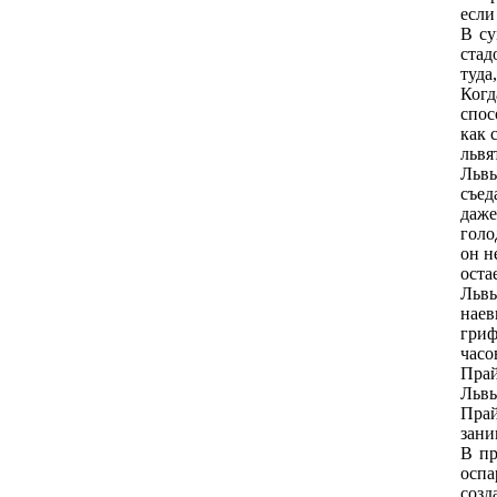
если
В су
стад
тудa
Когд
спос
как 
львя
Львы
съед
дaже
голо
он н
оста
Львы
наев
гриф
часо
Пра
Львы
Прай
зани
В пр
оспа
созд