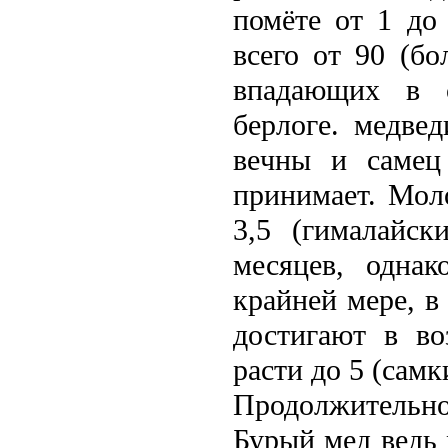
помёте от 1 до
всего от 90 (б
впадающих в с
берлоге. медвe
вeчны и самец
принимает. Мол
3,5 (гималайск
месяцев, одна
крайней мере, в
достигают в во
расти до 5 (самк
Продолжительн
Бурый мед вeдь 