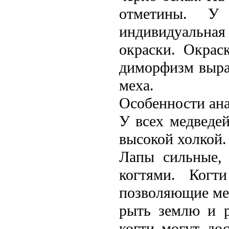
отметины. У
индивидуальна
окраски. Окрас
диморфизм выра
меха.
Особенности ан
У всех медвeдей
высокой холкой.
Лапы сильные,
когтями. Ког
позволяющие мед
рыть землю и р
когти могут до