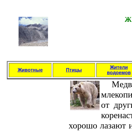
Ж
Жители
Животные
Птицы
водоемов
Медв
млекоп
от друг
коренас
хорошо лазают и