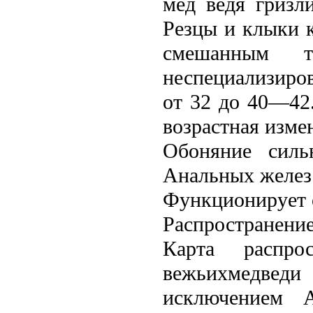
мед вeдя гризл
Резцы и клыки к
смешанным 
неспециализиро
от 32 до 40—42
возрастная изме
Обоняние силь
Анальных желез 
Функционирует о
Распространени
Карта распро
вeжьихмедвeди
исключением 