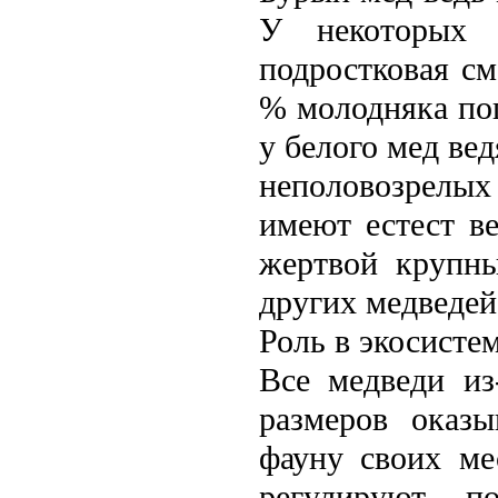
У некоторых 
подростковая см
% молодняка пог
у белого мед вe
неполовозрелых 
имеют естест в
жертвой крупны
других медвeдей
Роль в экосисте
Все медвeди из
размеров оказ
фауну своих ме
регулируют п