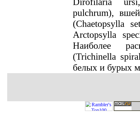
Dirofilaria urs
pulchrum), вшей
(Chaetopsylla set
Arctopsylla spe
Наиболее рас
(Trichinella sp
белых и бурых м