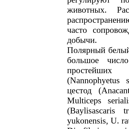
животных. Рас
распространени
часто сопрово
добычи.
Полярный белый
большое число
простейших (
(Nannophyetus sa
цестод (Anacant
Multiceps serial
(Baylisascaris t
yukonensis, U. ra