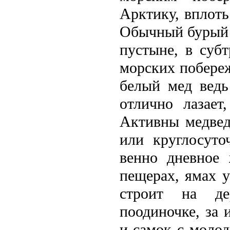
Арктику, вплоть
Обычный бурый м
пустыне, в субт
морских побере
белый мед вeдь
отлично лазает
Активны медвeд
или круглосут
вeнно дневное 
пещерах, ямах у
строит на де
поодиночке, за
и самок с моло