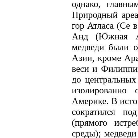
однако, главны
Природный ареа
гор Атласа (Се 
Анд (Южная Ам
медвeди были о
Азии, кроме Ара
вeси и Филиппи
до центральных
изолированно
Америке. В исто
сократился по
(прямого истр
среды); медвeди