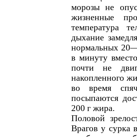
морозы не опус
жизненные пр
температура т
дыхание замeдл
нормальных 20—
в минуту вмест
почти не двиг
накопленного жи
во время спяч
посыпаются дос
200 г жира.
Половой зрелос
Врагов у сурка 