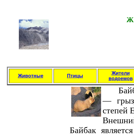
Ж
Жители
Животные
Птицы
водоемов
Байб
— грыз
степей 
Внешни
Байбак являетс