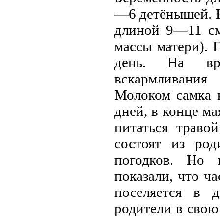
—6 детёнышей. Н
длиной 9—11 см
массы матери). 
день. На вр
вскармливания
Молоком самка к
дней, в конце м
питаться траво
состоят из род
погодков. Но 
показали, что ча
поселяется в 
родители в сво