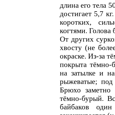
длина его тела 
достигает 5,7 кг
коротких, сил
когтями. Голова 
От других сурко
хвосту (не боле
окраске. Из-за т
покрыта тёмно-
на затылке и н
рыжеватые; под
Брюхо заметно 
тёмно-бурый. В
байбаков оди