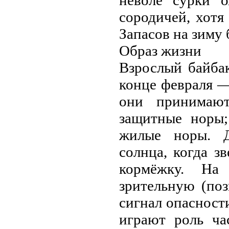
неволе сурки о
сородичей, хотя
Запасов на зиму 
Образ жизни
Взрослый байба
конце февраля —
они принимают
защитные норы;
жилые норы. Д
солнца, когда з
кормёжку. На
зрительную (поз
сигнал опасност
играют роль ча