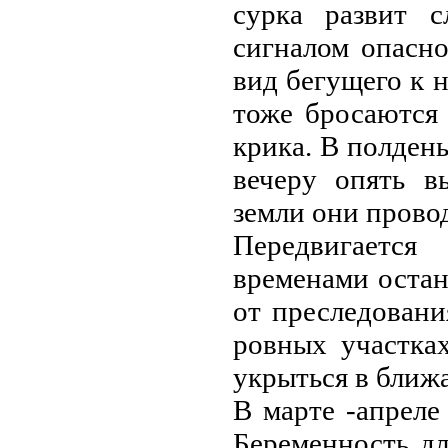
сурка развит с
сигналом опасно
вид бегущего к н
тоже бросаются
крика. В полден
вечеру опять в
земли они провод
Перeдвигается
временами остан
от преслeдовани
ровных участка
укрыться в ближ
В марте -апреле
Беременность д