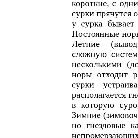
короткие, с одн
сурки прячутся о
у сурка бывает
Постоянные нор
Летние (выво
сложную систем
несколькими (д
норы отходит р
сурки устраи
располагается гн
в которую суро
Зимние (зимовоч
но гнездовые к
непромерзающи