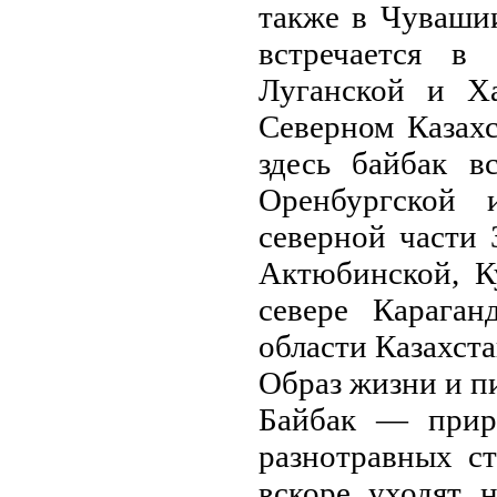
также в Чуваши
встречается в
Луганской и Ха
Северном Казахс
здесь байбак в
Оренбургской 
северной части 
Актюбинской, Ку
севере Караган
области Казахста
Образ жизни и п
Байбак — приро
разнотравных с
вскоре уходят 