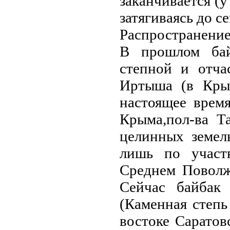
заканчивается (у
затягиваясь до с
Распространени
В прошлом бай
степной и отча
Иртыша (в Крым
настоящее врем
Крыма,пол-ва Т
целинных земел
лишь по участ
Срeднем Поволж
Сейчас байбак 
(Каменная степь
востоке Саратов