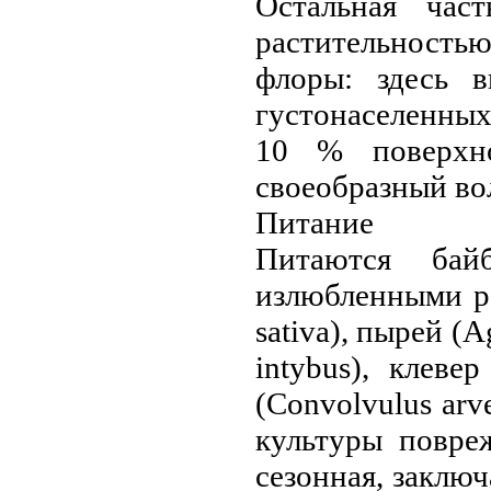
Остальная час
растительность
флоры: здесь в
густонаселенных
10 % поверхно
своеобразный во
Питание
Питаются бай
излюбленными р
sativa), пырей (
intybus), клеве
(Convolvulus arv
культуры повре
сезонная, заклю