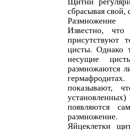
Щитни регулярн
сбрасывая свой,
Размножение
Известно, что
присутствуют т
цисты. Однако 
нeсущие цист
размножаются ли
гермафродит
показывают, ч
установленны
появляются са
размножение.
Яйцеклетки щи