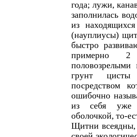
года; лужи, кана
заполнилась вод
из находящихся
(науплиусы) щит
быстро развиваю
примерно 2 
половозрелыми 
грунт цисты 
посредством к
ошибочно назыв
из себя уже 
оболочкой, то-ес
Щитни всеядны,
своей экологиче