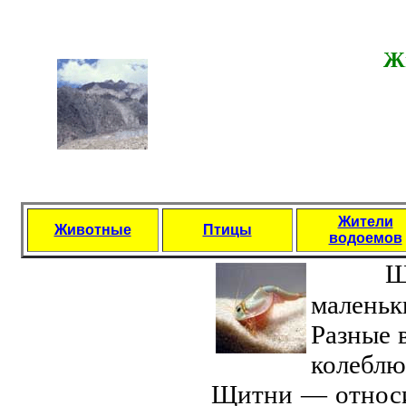
Ж
Жители
Животные
Птицы
водоемов
Щи
маленьк
Разные 
колеблю
Щитни — относи