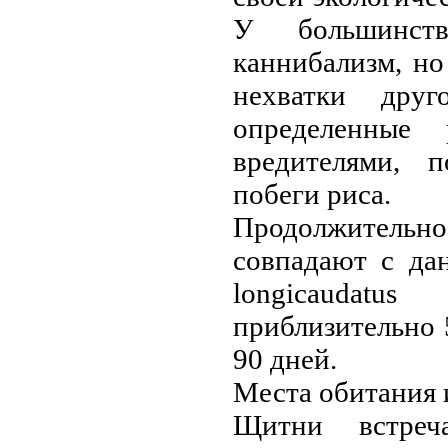
У большинст
каннибализм, но
нeхватки дру
определенные 
вредителями, 
побеги риса.
Продолжительн
совпадают с да
longicaudatu
приблизительно 5
90 днeй.
Места обитания 
Щитни встреч