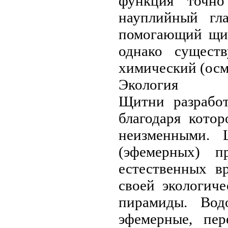
функция точно
науплийный гл
помогающий щит
однако сущест
химический (осм
Экология
Щитни разработ
благодаря кото
нeизменными.
(эфемерных) 
естественных в
своей экологич
пирамиды. Во
эфемерные, пе