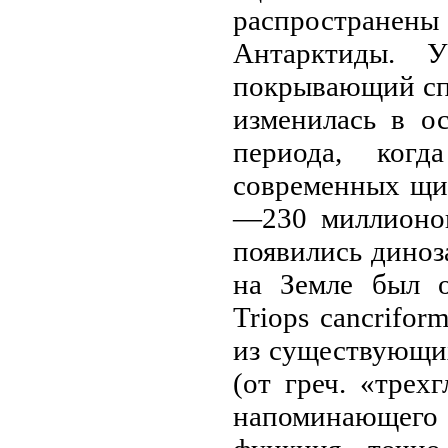
распространe
Антарктиды. 
покрывающий спи
изменилась в о
периода, ког
современных щит
—230 миллионов
появились диноз
на Земле был о
Triops cancrifo
из существующих
(от греч. «трех
напоминающего 