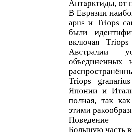
Антарктиды, от 
В Евразии наибо
apus и Triops c
были идентифиц
включая Triops
Австралии ус
объединeнных на
распространённы
Triops granari
Японии и Итали
полная, так ка
этими ракообраз
Поведение
Большую часть в