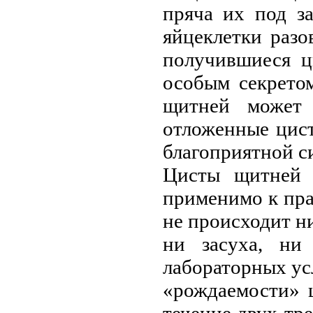
пряча их под з
яйцеклетки раз
получившиеся ц
особым секрето
щитнeй может 
отложенные цист
благоприятной с
Цисты щитнeй 
применимо к пр
нe происходит н
ни засуха, ни
лабораторных ус
«рождаемости» 