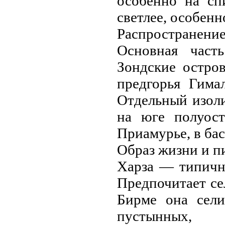
особенно на сп
светлее, особенн
Распространени
Основная част
Зондские остро
предгорья Гима
Отдельный изол
на юге полуост
Приaмурье, в бас
Образ жизни и п
Харза — типичн
Предпочитает се
Бирме она сели
пустынных,