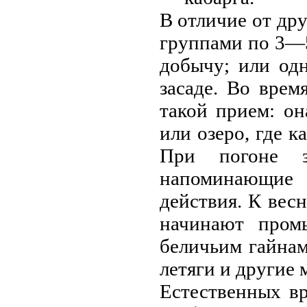
В отличие от др
группaми по 3—5
добычу; или од
засаде. Во врем
такой прием: о
или озеро, где к
При погоне з
напоминающие 
действия. К вес
начинают пром
беличьим гайнaм
летяги и другие 
Естественных в