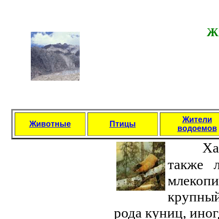
Ж
Жители
Животные
Птицы
водоемов
Хар
также л
млекоп
крупны
рода куниц, ино