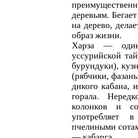
преимущественн
деревьям. Бегает
на дерево, дела
образ жизни.
Харза — один
уссурийской тай
бурундуки), куз
(рябчики, фазан
дикого кабана, и
горала. Неред
колонков и с
употребляет в
пчелиными сотaм
— кабарга.