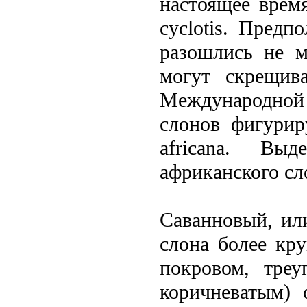
настоящее врем
cyclotis. Предп
разошлись не м
могут скрещив
Международной 
слонов фигурир
africana. Выд
африканского сл
Саванновый, или
слона болeе кр
покровом, тре
коричневатым) 