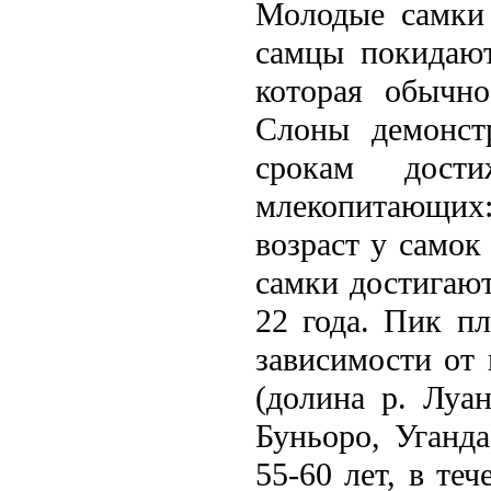
Молодые самки 
самцы покидают
которая обычн
Слоны демонст
срокам дост
млeкопитающи
возраст у самок
самки достигают
22 года. Пик п
зависимости от 
(долина р. Луа
Буньоро, Уганд
55-60 лeт, в те