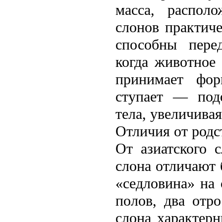
масса, распол
слонов практич
способны перед
когда животное
принимает фор
ступает — под
тела, увеличива
Отличия от родс
От азиатского 
слона отличают 
«седловина» на
полов, два отро
слона характерн