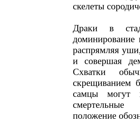
скелeты сородич
Драки в ста
доминирование 
распрямляя уши,
и совершая дем
Схватки обы
скрещиванием б
самцы могут 
смертельные
положение обоз