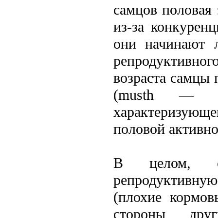
самцов половая 
из-за конкурен
они начинают л
репродуктивног
возраста самцы 
(musth — н
характеризующ
половой активно
В целом, с
репродуктивную 
(плохие кормов
стороны дру