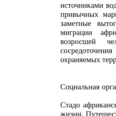
источниками во
привычных марш
заметные выто
миграции афри
возросшей че
сосредоточени
охраняемых терр
Социальная орг
Стадо африканс
жизни. Путешес