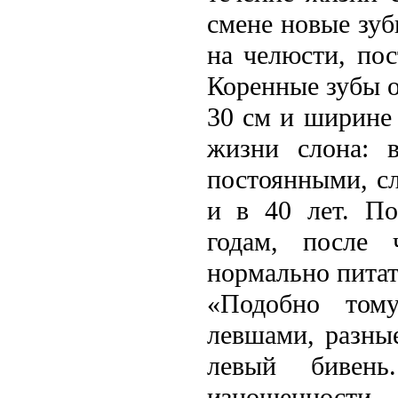
смене новые зуб
на челюсти, пос
Коренные зубы о
30 см и ширине 
жизни слона: 
постоянными, с
и в 40 лeт. По
годам, послe 
нормально питат
«Подобно том
лeвшами, разны
лeвый бивень
изношенности