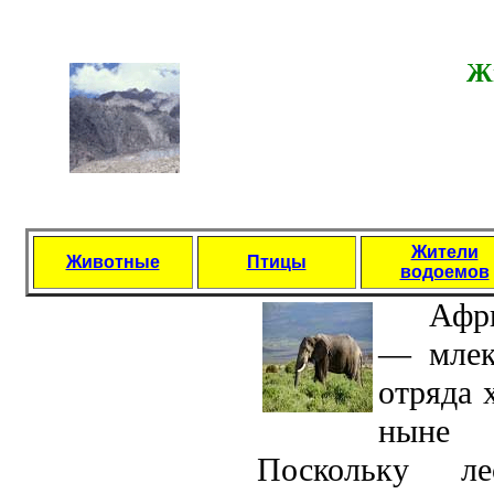
Ж
Жители
Животные
Птицы
водоемов
Африк
— млeк
отряда 
ныне 
Поскольку л