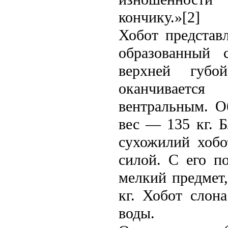
кончику.»[2]
Хобот представ
образованный
верхней губо
оканчиваетс
вентральным. О
вес — 135 кг. 
сухожилий хобо
силой. С его п
мелкий предмет
кг. Хобот слон
воды.