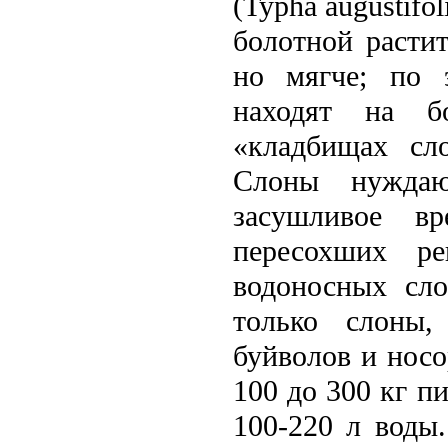
(Typha augustifo
болотной растит
но мягче; по 
находят на б
«кладбищах сло
Слоны нужда
засушливое в
пересохших р
водоносных сло
только слоны
буйволов и носо
100 до 300 кг п
100-220 л воды