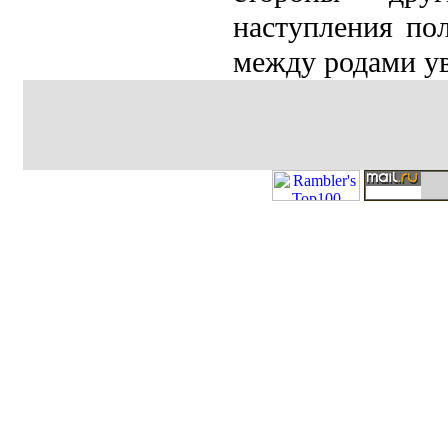
наступлeния по
между родами ув